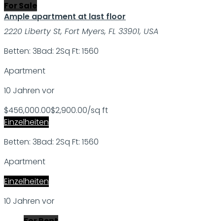
For Sale
Ample apartment at last floor
2220 Liberty St, Fort Myers, FL 33901, USA
Betten: 3
Bad: 2
Sq Ft: 1560
Apartment
10 Jahren vor
$456,000.00
$2,900.00/sq ft
Einzelheiten
Betten: 3
Bad: 2
Sq Ft: 1560
Apartment
Einzelheiten
10 Jahren vor
For Rent