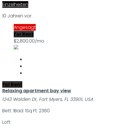
Einzelheiten
10 Jahren vor
Angesagt
For Rent
$2,800.00/mo
For Rent
Relaxing apartment bay view
1243 Walden Dr, Fort Myers, FL 33901, USA
Bett: 1
Bad: 1
Sq Ft: 2360
Loft