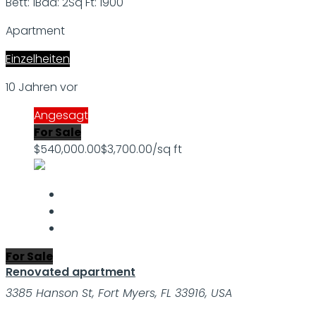
Bett: 1
Bad: 2
Sq Ft: 1900
Apartment
Einzelheiten
10 Jahren vor
Angesagt
For Sale
$540,000.00
$3,700.00/sq ft
For Sale
Renovated apartment
3385 Hanson St, Fort Myers, FL 33916, USA