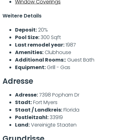
Window Coverings
Weitere Details
Deposit:
20%
Pool Size:
300 Sqft
Last remodel year:
1987
Amenities:
Clubhouse
Additional Rooms::
Guest Bath
Equipment:
Grill - Gas
Adresse
Adresse:
7398 Popham Dr
Stadt:
Fort Myers
Staat / Landkreis:
Florida
Postleitzahl:
33919
Land:
Vereinigte Staaten
Grundrisse