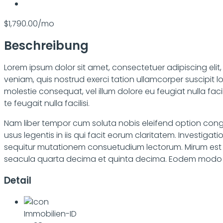
$1,790.00/mo
Beschreibung
Lorem ipsum dolor sit amet, consectetuer adipiscing eli
veniam, quis nostrud exerci tation ullamcorper suscipit l
molestie consequat, vel illum dolore eu feugiat nulla fac
te feugait nulla facilisi.
Nam liber tempor cum soluta nobis eleifend option cong
usus legentis in iis qui facit eorum claritatem. Investig
sequitur mutationem consuetudium lectorum. Mirum est 
seacula quarta decima et quinta decima. Eodem modo typi
Detail
Immobilien-ID