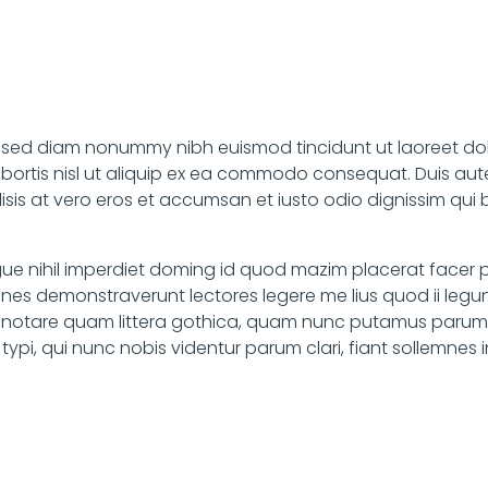
t, sed diam nonummy nibh euismod tincidunt ut laoreet do
obortis nisl ut aliquip ex ea commodo consequat. Duis autem
ilisis at vero eros et accumsan et iusto odio dignissim qui
ue nihil imperdiet doming id quod mazim placerat facer p
ationes demonstraverunt lectores legere me lius quod ii leg
notare quam littera gothica, quam nunc putamus parum c
, qui nunc nobis videntur parum clari, fiant sollemnes i