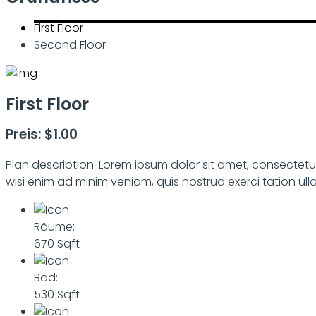
First Floor
Second Floor
First Floor
Preis: $1.00
Plan description. Lorem ipsum dolor sit amet, consectet
wisi enim ad minim veniam, quis nostrud exerci tation ul
Räume:
670 Sqft
Bad:
530 Sqft