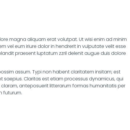
lore magna aliquam erat volutpat. Ut wisi enim ad minim
 vel eum iriure dolor in hendrerit in vulputate velit esse
 blandit praesent luptatum zzril delenit augue duis dolore
ossim assum. Typi non habent claritatem insitam; est
unt saepius. Claritas est etiam processus dynamicus, qui
laram, anteposuerit litterarum formas humanitatis per
n futurum.