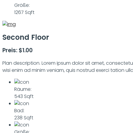
Größe:
1267 Sqft
Second Floor
Preis: $1.00
Plan description. Lorem ipsum dolor sit amet, consectet
wisi enim ad minim veniam, quis nostrud exerci tation ul
Räume:
543 Sqft
Bad:
238 Sqft
Größe: