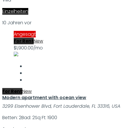
Einzelheiten
10 Jahren vor
Angesagt
For Rent
New
$1,900.00/mo
For Rent
New
Modern apartment with ocean view
3299 Eisenhower Blvd, Fort Lauderdale, FL 33316, USA
Betten: 2
Bad: 2
Sq Ft: 1900