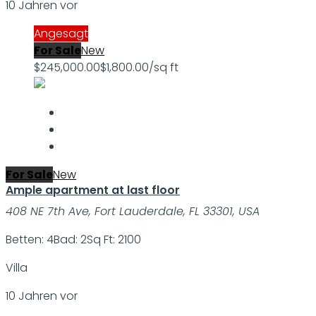
10 Jahren vor
Angesagt
For Sale
New
$245,000.00
$1,800.00/sq ft
For Sale
New
Ample apartment at last floor
408 NE 7th Ave, Fort Lauderdale, FL 33301, USA
Betten: 4
Bad: 2
Sq Ft: 2100
Villa
10 Jahren vor