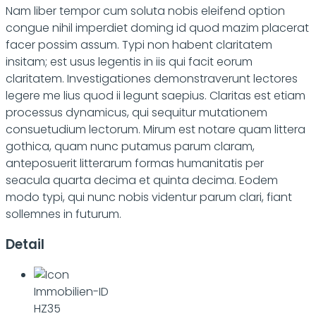
Nam liber tempor cum soluta nobis eleifend option
congue nihil imperdiet doming id quod mazim placerat
facer possim assum. Typi non habent claritatem
insitam; est usus legentis in iis qui facit eorum
claritatem. Investigationes demonstraverunt lectores
legere me lius quod ii legunt saepius. Claritas est etiam
processus dynamicus, qui sequitur mutationem
consuetudium lectorum. Mirum est notare quam littera
gothica, quam nunc putamus parum claram,
anteposuerit litterarum formas humanitatis per
seacula quarta decima et quinta decima. Eodem
modo typi, qui nunc nobis videntur parum clari, fiant
sollemnes in futurum.
Detail
Immobilien-ID
HZ35