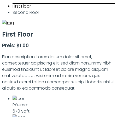
First Floor
Second Floor
First Floor
Preis: $1.00
Plan description. Lorem ipsum dolor sit amet,
consectetuer adipiscing elit, sed diam nonummy nibh
euismod tincidunt ut laoreet dolore magna aliquam
erat volutpat. Ut wisi enim ad minim veniam, quis
nostrud exerci tation ullamcorper suscipit lobortis nisl ut
aliquip ex ea commodo consequat.
Räume:
670 Sqft