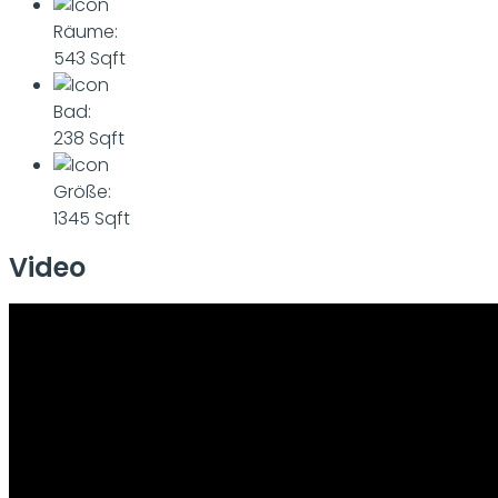
Räume:
543 Sqft
Bad:
238 Sqft
Größe:
1345 Sqft
Video