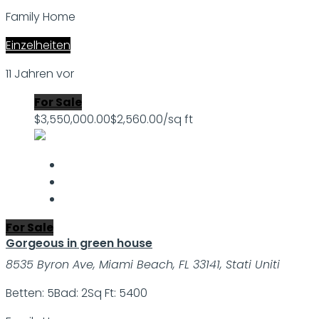
Family Home
Einzelheiten
11 Jahren vor
For Sale
$3,550,000.00
$2,560.00/sq ft
For Sale
Gorgeous in green house
8535 Byron Ave, Miami Beach, FL 33141, Stati Uniti
Betten: 5
Bad: 2
Sq Ft: 5400