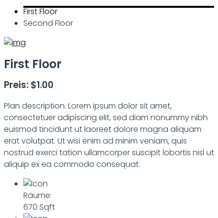
First Floor
Second Floor
First Floor
Preis: $1.00
Plan description. Lorem ipsum dolor sit amet,
consectetuer adipiscing elit, sed diam nonummy nibh
euismod tincidunt ut laoreet dolore magna aliquam
erat volutpat. Ut wisi enim ad minim veniam, quis
nostrud exerci tation ullamcorper suscipit lobortis nisl ut
aliquip ex ea commodo consequat.
Räume:
670 Sqft