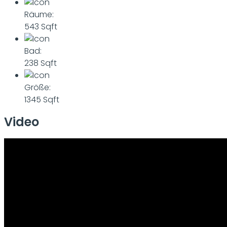
Räume:
543 Sqft
Bad:
238 Sqft
Größe:
1345 Sqft
Video