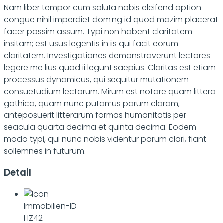
Nam liber tempor cum soluta nobis eleifend option
congue nihil imperdiet doming id quod mazim placerat
facer possim assum. Typi non habent claritatem
insitam; est usus legentis in iis qui facit eorum
claritatem. Investigationes demonstraverunt lectores
legere me lius quod ii legunt saepius. Claritas est etiam
processus dynamicus, qui sequitur mutationem
consuetudium lectorum. Mirum est notare quam littera
gothica, quam nunc putamus parum claram,
anteposuerit litterarum formas humanitatis per
seacula quarta decima et quinta decima. Eodem
modo typi, qui nunc nobis videntur parum clari, fiant
sollemnes in futurum.
Detail
Immobilien-ID
HZ42