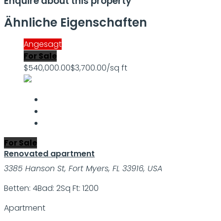
Enquire about this property
Ähnliche Eigenschaften
Angesagt
For Sale
$540,000.00
$3,700.00/sq ft
For Sale
Renovated apartment
3385 Hanson St, Fort Myers, FL 33916, USA
Betten: 4
Bad: 2
Sq Ft: 1200
Apartment