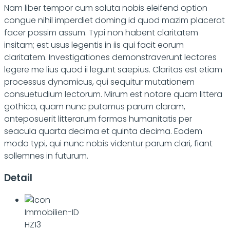
Nam liber tempor cum soluta nobis eleifend option
congue nihil imperdiet doming id quod mazim placerat
facer possim assum. Typi non habent claritatem
insitam; est usus legentis in iis qui facit eorum
claritatem. Investigationes demonstraverunt lectores
legere me lius quod ii legunt saepius. Claritas est etiam
processus dynamicus, qui sequitur mutationem
consuetudium lectorum. Mirum est notare quam littera
gothica, quam nunc putamus parum claram,
anteposuerit litterarum formas humanitatis per
seacula quarta decima et quinta decima. Eodem
modo typi, qui nunc nobis videntur parum clari, fiant
sollemnes in futurum.
Detail
Immobilien-ID
HZ13