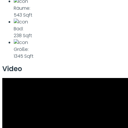
Räume:
543 Sqft
Bad:
238 Sqft
Größe:
1345 Sqft
Video