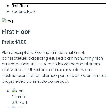
First Floor
Second Floor
First Floor
Preis: $1.00
Plan description. Lorem ipsum dolor sit amet,
consectetuer adipiscing elit, sed diam nonummy nibh
euismod tincidunt ut laoreet dolore magna aliquam
erat volutpat. Ut wisi enim ad minim veniam, quis
nostrud exerci tation ullamcorper suscipit lobortis nisl ut
aliquip ex ea commodo consequat.
Räume:
670 Sqft