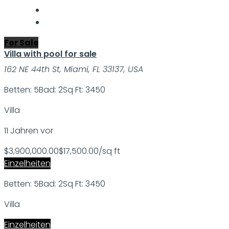
For Sale
Villa with pool for sale
162 NE 44th St, Miami, FL 33137, USA
Betten: 5
Bad: 2
Sq Ft: 3450
Villa
11 Jahren vor
$3,900,000.00
$17,500.00/sq ft
Einzelheiten
Betten: 5
Bad: 2
Sq Ft: 3450
Villa
Einzelheiten