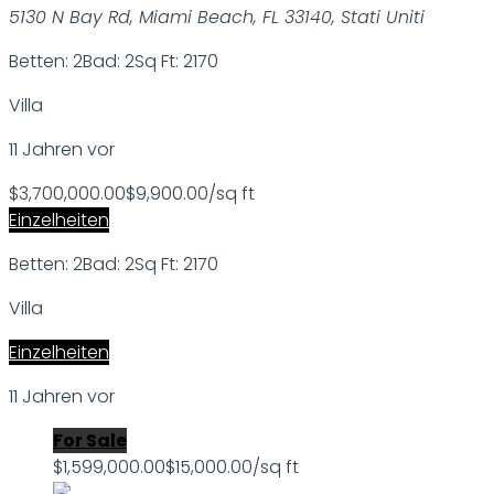
5130 N Bay Rd, Miami Beach, FL 33140, Stati Uniti
Betten: 2
Bad: 2
Sq Ft: 2170
Villa
11 Jahren vor
$3,700,000.00
$9,900.00/sq ft
Einzelheiten
Betten: 2
Bad: 2
Sq Ft: 2170
Villa
Einzelheiten
11 Jahren vor
For Sale
$1,599,000.00
$15,000.00/sq ft