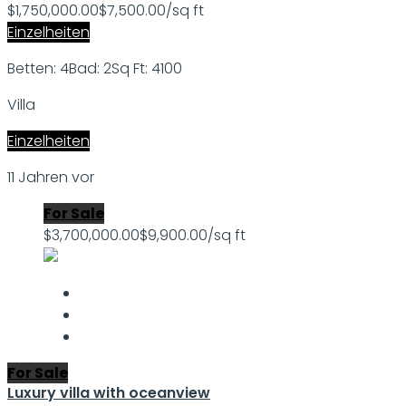
$1,750,000.00
$7,500.00/sq ft
Einzelheiten
Betten: 4
Bad: 2
Sq Ft: 4100
Villa
Einzelheiten
11 Jahren vor
For Sale
$3,700,000.00
$9,900.00/sq ft
For Sale
Luxury villa with oceanview