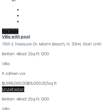
For Sale
Villa with pool
7601 E Treasure Dr, Miami Beach, FL 33141, Stati Uniti
Betten: 4
Bad: 2
Sq Ft: 1200
Villa
11 Jahren vor
$1,599,000.00
$15,000.00/sq ft
Einzelheiten
Betten: 4
Bad: 2
Sq Ft: 1200
Villa