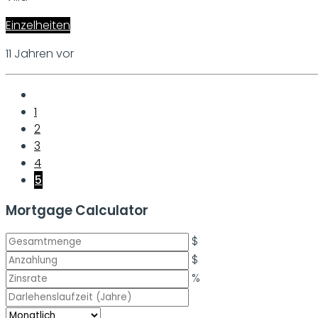
Einzelheiten
11 Jahren vor
1
2
3
4
5
Mortgage Calculator
$
$
%