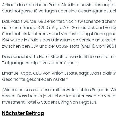
Ankauf das historische Palais Strudlhof sowie das angren
Strudlhofgasse 10 verfügen über eine Gesamtgrundstücks
Das Palais wurde 1690 errichtet. Nach zwischenzeitlichem
auf einem knapp 3.200 m² großen Grundstück und verfüg
Strudlhof als Konferenz- und Veranstaltungsfläche genut
1914 wurde im Palais das Ultimatum an Serbien unterzeic
zwischen den USA und der UdSSR statt (SALT I). Von 1986 
Das benachbarte Hotel Strudlhof wurde 1975 errichtet 
Tiefgaragenstellplätze zur Verfügung.
Emanuel Kopp, CEO von Vision Estate, sagt: „Das Palais
Geschichte geschrieben wurde.“
„Wir freuen uns auf unser mittlerweile achtes Projekt in 
wissen. Dass bereits jetzt schon Kaufinteressenten vorsp
Investment Hotel & Student Living von Pegasus.
Nächster Beitrag